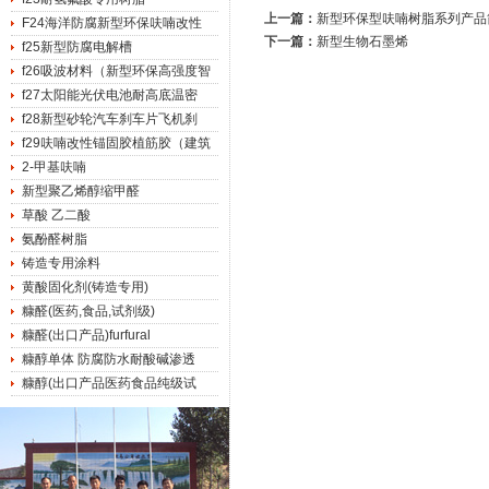
上一篇：
新型环保型呋喃树脂系列产品
F24海洋防腐新型环保呋喃改性
下一篇：
新型生物石墨烯
f25新型防腐电解槽
f26吸波材料（新型环保高强度智
f27太阳能光伏电池耐高底温密
f28新型砂轮汽车刹车片飞机刹
f29呋喃改性锚固胶植筋胶（建筑
2-甲基呋喃
新型聚乙烯醇缩甲醛
草酸 乙二酸
氨酚醛树脂
铸造专用涂料
黄酸固化剂(铸造专用)
糠醛(医药,食品,试剂级)
糠醛(出口产品)furfural
糠醇单体 防腐防水耐酸碱渗透
糠醇(出口产品医药食品纯级试