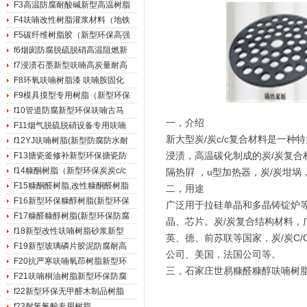
F3高温防腐耐酸碱新型高温树脂
F4呋喃改性树脂灌浆材料（地铁
F5碳纤维树脂胶（新型环保高强
f6烟囱防腐脱硫脱硝高温阻燃新
f7浸渍石墨新型呋喃高炭量耐高
F8环氧呋喃树脂漆 呋喃胺固化
F9模具摸型专用树脂（新型环保
f10管道防腐新型环保呋喃古马
一，介绍
F11烟气脱硫脱硝设备专用呋喃
新大型炭/炭c/c复合材料是一
f12YJ呋喃树脂(新型防腐防水耐
浸渍，高温碳化制成的炭/炭复
F13搪瓷釜修补新型环保搪瓷防
f14糠酮树脂（新型环保炭炭c/c
隔热屛 ，u型加热器，炭/炭坩
F15糠酮醛树脂,改性糠酮醛树脂
二，用途
F16新型环保糠醇树脂(新型环保
广泛用于拉硅单晶和多晶铸锭炉
F17糠醛糠醇树脂(新型环保防腐
晶、芯片。炭/炭复合结构材料，
f18新型改性呋喃树脂砂浆新型
英、德、前苏联等国家，炭/炭C
F19新型玻璃磷片胶泥防腐耐高
公司、美国，法国公司等。
F20抗严寒呋喃氧茚树脂新型环
三，石家庄世易糠醛糠醇呋喃树
F21呋喃桐油树脂新型环保防腐
f22新型环保无甲醛木制品树脂
f23耐氢氟酸专用树脂