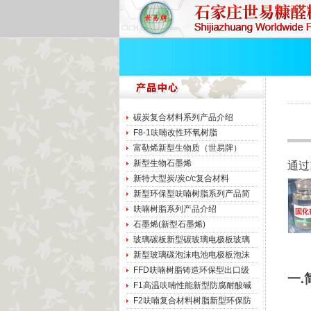
碳炭复合材料系列产品介绍
F8-1呋喃改性环氧树脂
富勒烯新型生物质（世易牌）
新型生物石墨烯
通过
新特大型炭/炭c/c复合材料
新型环保型呋喃树脂系列产品简
呋喃树脂系列产品介绍
石墨烯(新型石墨烯)
玻璃碳板新型碳玻璃电极板玻璃
新型玻璃碳泡沫电池电极板泡沫
FFD呋喃树脂铸造环保型出口级
一
F1高温呋喃性能新型防腐耐酸碱
F2呋喃复合材料树脂新型环保防