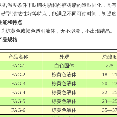
湿度,温度条件下呋喃树脂和酚醛树脂的造型固化，具
，砂型 溃散性好等特点，能满足不同可使时间，初强
性能和特点
为棕黄色或褐色透明液体，无不溶液，不出现结晶。
产品规格
产品名称
外观
总酸
FAG-1
白色固体
≥25
FAG-2
棕黄色液体
18
—2
FAG-3
棕黄色液体
20
—2
FAG-4
棕黄色液体
22
—2
FAG-5
棕黄色液体
23
—2
FAG-6
棕黄色液体
35
—3