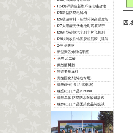
F24海洋防腐新型环保呋喃改性
f25新型防腐电解槽
f26吸波材料（新型环保高强度智
四
f27太阳能光伏电池耐高底温密
f28新型砂轮汽车刹车片飞机刹
f29呋喃改性锚固胶植筋胶（建筑
2-甲基呋喃
新型聚乙烯醇缩甲醛
草酸 乙二酸
氨酚醛树脂
铸造专用涂料
黄酸固化剂(铸造专用)
糠醛(医药,食品,试剂级)
糠醛(出口产品)furfural
糠醇单体 防腐防水耐酸碱渗透
糠醇(出口产品医药食品纯级试