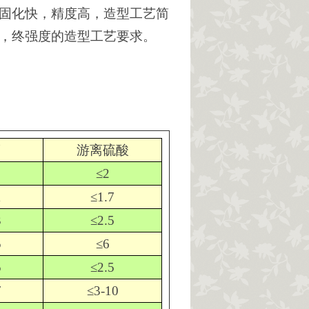
有固化快，精度高，造型工艺简
度，终强度的造型工艺要求。
度
游离硫酸
≤2
1
≤1.7
3
≤2.5
5
≤6
5
≤2.5
7
≤3-10