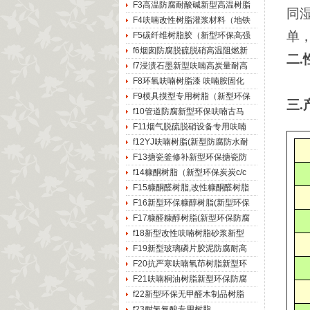
F3高温防腐耐酸碱新型高温树脂
同
F4呋喃改性树脂灌浆材料（地铁
单
F5碳纤维树脂胶（新型环保高强
f6烟囱防腐脱硫脱硝高温阻燃新
二.
f7浸渍石墨新型呋喃高炭量耐高
F8环氧呋喃树脂漆 呋喃胺固化
F9模具摸型专用树脂（新型环保
三.
f10管道防腐新型环保呋喃古马
F11烟气脱硫脱硝设备专用呋喃
f12YJ呋喃树脂(新型防腐防水耐
F13搪瓷釜修补新型环保搪瓷防
f14糠酮树脂（新型环保炭炭c/c
F15糠酮醛树脂,改性糠酮醛树脂
F16新型环保糠醇树脂(新型环保
F17糠醛糠醇树脂(新型环保防腐
f18新型改性呋喃树脂砂浆新型
F19新型玻璃磷片胶泥防腐耐高
F20抗严寒呋喃氧茚树脂新型环
F21呋喃桐油树脂新型环保防腐
f22新型环保无甲醛木制品树脂
f23耐氢氟酸专用树脂